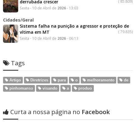
derrubada crescer
(
85.809)
Sexta - 10 de Abril de
2026
- 13:03
Cidades/Geral
Sistema falha na punição a agressor e proteção de
vítima em MT
(
79.835)
Sexta - 10 de Abril de
2026
- 06:13
Tags
Artigo
Diretrizes
para
o
melhoramento
de
pinhomanso
visando
a
produo
Curta a nossa página no
Facebook