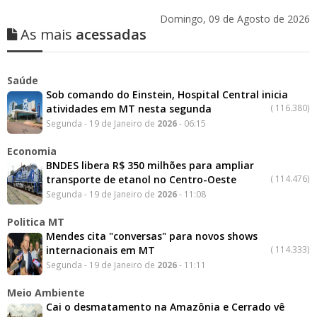
Domingo, 09 de Agosto de 2026
As mais
acessadas
Saúde
Sob comando do Einstein, Hospital Central inicia
atividades em MT nesta segunda
(
116.380)
Segunda - 19 de Janeiro de
2026
- 06:15
Economia
BNDES libera R$ 350 milhões para ampliar
transporte de etanol no Centro-Oeste
(
114.476)
Segunda - 19 de Janeiro de
2026
- 11:08
Politica MT
Mendes cita "conversas" para novos shows
internacionais em MT
(
114.333)
Segunda - 19 de Janeiro de
2026
- 11:11
Meio Ambiente
Cai o desmatamento na Amazônia e Cerrado vê