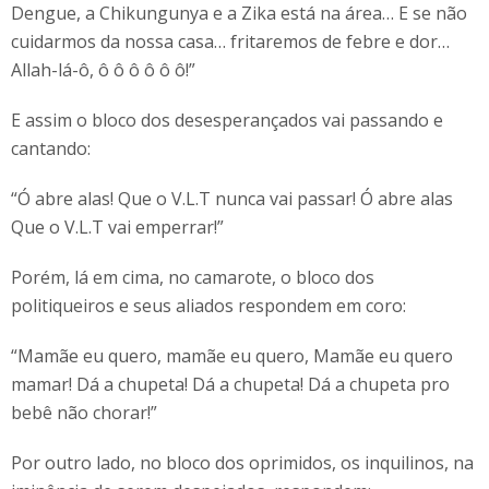
Dengue, a Chikungunya e a Zika está na área… E se não
cuidarmos da nossa casa… fritaremos de febre e dor…
Allah-lá-ô, ô ô ô ô ô ô!”
E assim o bloco dos desesperançados vai passando e
cantando:
“Ó abre alas! Que o V.L.T nunca vai passar! Ó abre alas
Que o V.L.T vai emperrar!”
Porém, lá em cima, no camarote, o bloco dos
politiqueiros e seus aliados respondem em coro:
“Mamãe eu quero, mamãe eu quero, Mamãe eu quero
mamar! Dá a chupeta! Dá a chupeta! Dá a chupeta pro
bebê não chorar!”
Por outro lado, no bloco dos oprimidos, os inquilinos, na