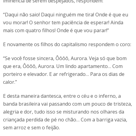
iminência de serem despejados, respondem:
“Daqui não saio! Daqui ninguém me tira! Onde é que eu
vou morar! O senhor tem paciência de esperar! Ainda
mais com quatro filhos! Onde é que vou parar!”
E novamente os filhos do capitalismo respondem o coro:
“Se você fosse sincera, Ôôôô, Aurora. Veja só que bom
que era, Ôôôô, Aurora. Um lindo apartamento… Com
porteiro e elevador. E ar refrigerado… Para os dias de
calor.”
E desta maneira dantesca, entre o céu e o inferno, a
banda brasileira vai passando com um pouco de tristeza,
alegria e dor, tudo isso se misturando nos olhares da
criançada perdida de pé no chão… Com a barriga vazia,
sem arroz e sem o feijão.