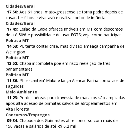
Cidades/Geral
17:50:
Aos 61 anos, mato-grossense se torna padre depois de
casar, ter filhos e virar avô e realiza sonho de infância
Cidades/Geral
17:49:
Leilão da Caixa oferece imóveis em MT com descontos
de até 50% e possibilidade de usar FGTS; veja como participar
Politica MT
14:53:
PL tenta conter crise, mas divisão ameaça campanha de
Wellington
Politica MT
13:52:
Chapa incompleta põe em risco reeleição de três
parlamentares
Politica MT
11:36:
PL 'escanteia' Maluf e lança Alencar Farina como vice de
Fagundes
Meio Ambiente
11:23:
Pontes aéreas para travessia de macacos são ampliadas
após alta adesão de primatas salvos de atropelamentos em
Alta Floresta
Concursos/Empregos
09:34:
Chapada dos Guimarães abre concurso com mais de
150 vagas e salários de até R$ 6,2 mil