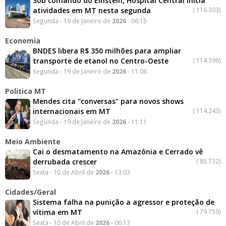
Sob comando do Einstein, Hospital Central inicia
atividades em MT nesta segunda
(
116.303)
Segunda - 19 de Janeiro de
2026
- 06:15
Economia
BNDES libera R$ 350 milhões para ampliar
transporte de etanol no Centro-Oeste
(
114.396)
Segunda - 19 de Janeiro de
2026
- 11:08
Politica MT
Mendes cita "conversas" para novos shows
internacionais em MT
(
114.243)
Segunda - 19 de Janeiro de
2026
- 11:11
Meio Ambiente
Cai o desmatamento na Amazônia e Cerrado vê
derrubada crescer
(
85.732)
Sexta - 10 de Abril de
2026
- 13:03
Cidades/Geral
Sistema falha na punição a agressor e proteção de
vítima em MT
(
79.759)
Sexta - 10 de Abril de
2026
- 06:13