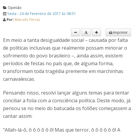
Opinião
Sexta - 24 de Fevereiro de 2017 às 08:51
Por:
Marcelo Ferraz
Imprimir
Em meio a tanta desigualdade social – causada por falta
de políticas inclusivas que realmente possam minorar o
sofrimento do povo brasileiro –, ainda assim, existem
períodos de festas no país que, de alguma forma,
transformam toda tragédia premente em marchinhas
carnavalescas.
Pensando nisso, resolvi lançar alguns temas para tentar
conciliar a folia com a consciência política. Deste modo, já
pensou se no meio do batucada os foliões começassem a
cantar assim:
“Allah-lá-ô, ô ô ô ô ô ô! Mas que terror, ô ô ô ô ô ô! A