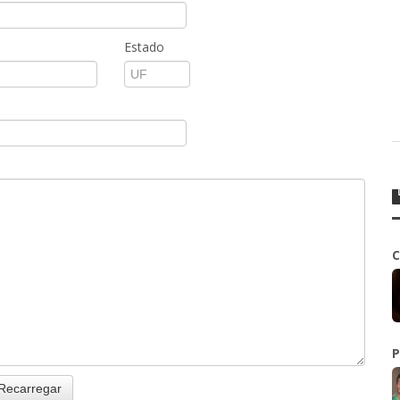
Estado
C
P
Recarregar