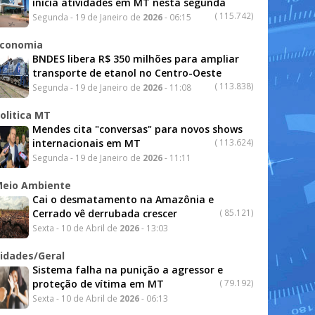
inicia atividades em MT nesta segunda
(
115.742)
Segunda - 19 de Janeiro de
2026
- 06:15
conomia
BNDES libera R$ 350 milhões para ampliar
transporte de etanol no Centro-Oeste
(
113.838)
Segunda - 19 de Janeiro de
2026
- 11:08
olitica MT
Mendes cita "conversas" para novos shows
internacionais em MT
(
113.624)
Segunda - 19 de Janeiro de
2026
- 11:11
eio Ambiente
Cai o desmatamento na Amazônia e
Cerrado vê derrubada crescer
(
85.121)
Sexta - 10 de Abril de
2026
- 13:03
idades/Geral
Sistema falha na punição a agressor e
proteção de vítima em MT
(
79.192)
Sexta - 10 de Abril de
2026
- 06:13