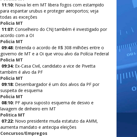
11:10:
Nova lei em MT libera fogos com estampido
para espantar urubus e proteger aeroportos; veja
todas as exceções
Policia MT
11:07:
Conselheiro do CNJ também é investigado por
acordo com a OI
Policia MT
09:48:
Entenda o acordo de R$ 308 milhões entre o
governo de MT e a Oi que virou alvo da Polícia Federal
Policia MT
09:34:
Ex-Casa Civil, candidato a vice de Pivetta
também é alvo da PF
Policia MT
09:18:
Desembargador é um dos alvos da PF por
suspeita de esquema
Policia MT
08:10:
PF apura suposto esquema de desvio e
lavagem de dinheiro em MT
Politica MT
07:22:
Novo presidente muda estatuto da AMM,
aumenta mandato e antecipa eleições
Concursos/Empregos