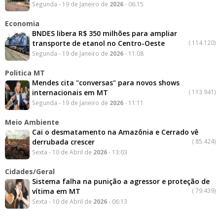
Segunda - 19 de Janeiro de
2026
- 06:15
Economia
BNDES libera R$ 350 milhões para ampliar
transporte de etanol no Centro-Oeste
(
114.120)
Segunda - 19 de Janeiro de
2026
- 11:08
Politica MT
Mendes cita "conversas" para novos shows
internacionais em MT
(
113.941)
Segunda - 19 de Janeiro de
2026
- 11:11
Meio Ambiente
Cai o desmatamento na Amazônia e Cerrado vê
derrubada crescer
(
85.424)
Sexta - 10 de Abril de
2026
- 13:03
Cidades/Geral
Sistema falha na punição a agressor e proteção de
vítima em MT
(
79.439)
Sexta - 10 de Abril de
2026
- 06:13