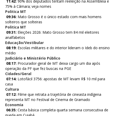
11:42:
90% dos deputados tentam reeleição na Assembleia e
75% à Câmara; veja nomes
Politica MT
09:36:
Mato Grosso é o único estado com mais homens
solteiros que solteiras
Politica MT
09:31:
Eleições 2026: Mato Grosso tem 84 mil eleitores
analfabetos
Educação/Vestibular
08:19:
Escolas militares e do interior lideram o Ideb do ensino
médio
Judiciário e Ministério Público
08:17:
Procurador-geral de MT deixa cargo um dia após
operação da PF que fez buscas na PGE
Cidades/Geral
07:14:
Lotofácil 3756: apostas de MT levam R$ 10 mil para
casa
Cultura
07:12:
Filme que retrata a trajetória de cineasta indígena
representa MT no Festival de Cinema de Gramado
Economia
06:35:
Cesta básica completa quarta semana consecutiva de
queda em Cuiabá