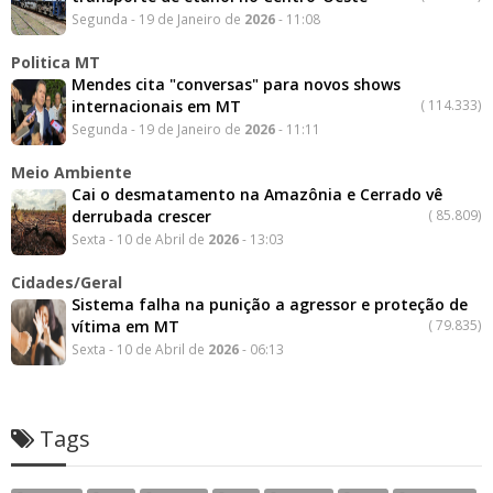
Segunda - 19 de Janeiro de
2026
- 11:08
Politica MT
Mendes cita "conversas" para novos shows
internacionais em MT
(
114.333)
Segunda - 19 de Janeiro de
2026
- 11:11
Meio Ambiente
Cai o desmatamento na Amazônia e Cerrado vê
derrubada crescer
(
85.809)
Sexta - 10 de Abril de
2026
- 13:03
Cidades/Geral
Sistema falha na punição a agressor e proteção de
vítima em MT
(
79.835)
Sexta - 10 de Abril de
2026
- 06:13
Tags