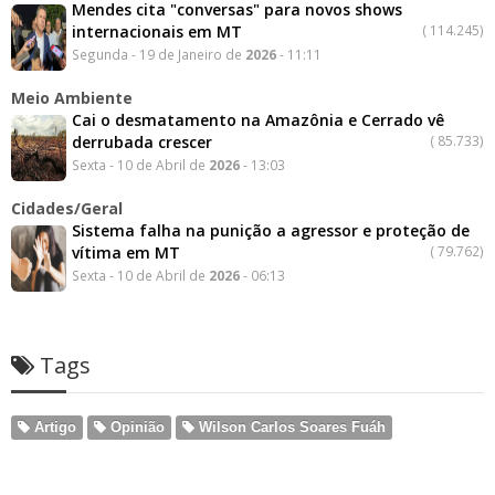
Mendes cita "conversas" para novos shows
internacionais em MT
(
114.245)
Segunda - 19 de Janeiro de
2026
- 11:11
Meio Ambiente
Cai o desmatamento na Amazônia e Cerrado vê
derrubada crescer
(
85.733)
Sexta - 10 de Abril de
2026
- 13:03
Cidades/Geral
Sistema falha na punição a agressor e proteção de
vítima em MT
(
79.762)
Sexta - 10 de Abril de
2026
- 06:13
Tags
Artigo
Opinião
Wilson Carlos Soares Fuáh