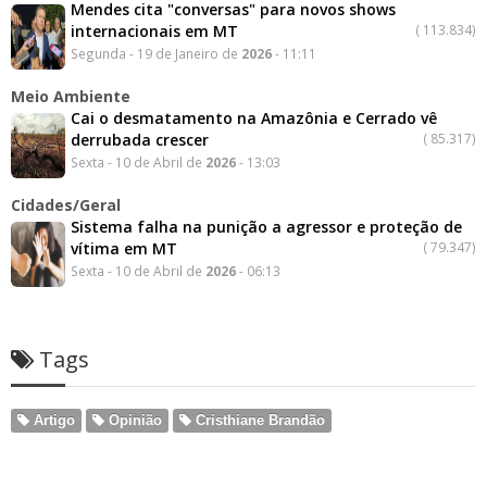
Mendes cita "conversas" para novos shows
internacionais em MT
(
113.834)
Segunda - 19 de Janeiro de
2026
- 11:11
Meio Ambiente
Cai o desmatamento na Amazônia e Cerrado vê
derrubada crescer
(
85.317)
Sexta - 10 de Abril de
2026
- 13:03
Cidades/Geral
Sistema falha na punição a agressor e proteção de
vítima em MT
(
79.347)
Sexta - 10 de Abril de
2026
- 06:13
Tags
Artigo
Opinião
Cristhiane Brandão