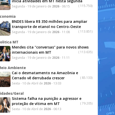
inicia atividades em MT nesta segunda
(
115.750)
Segunda - 19 de Janeiro de
2026
- 06:15
conomia
BNDES libera R$ 350 milhões para ampliar
transporte de etanol no Centro-Oeste
(
113.851)
Segunda - 19 de Janeiro de
2026
- 11:08
olitica MT
Mendes cita "conversas" para novos shows
internacionais em MT
(
113.635)
Segunda - 19 de Janeiro de
2026
- 11:11
eio Ambiente
Cai o desmatamento na Amazônia e
Cerrado vê derrubada crescer
(
85.133)
Sexta - 10 de Abril de
2026
- 13:03
idades/Geral
Sistema falha na punição a agressor e
proteção de vítima em MT
(
79.205)
Sexta - 10 de Abril de
2026
- 06:13