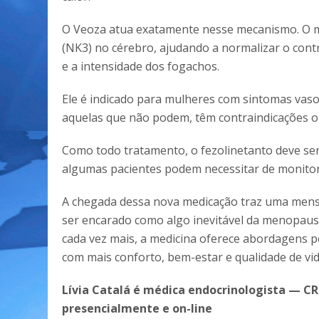
O Veoza atua exatamente nesse mecanismo. O m
(NK3) no cérebro, ajudando a normalizar o cont
e a intensidade dos fogachos.
Ele é indicado para mulheres com sintomas vas
aquelas que não podem, têm contraindicações ou
Como todo tratamento, o fezolinetanto deve ser 
algumas pacientes podem necessitar de monitor
A chegada dessa nova medicação traz uma mens
ser encarado como algo inevitável da menopausa
cada vez mais, a medicina oferece abordagens pe
com mais conforto, bem-estar e qualidade de vid
Lívia Catalá é médica endocrinologista — CRM
presencialmente e on-line