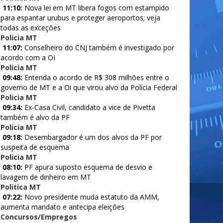
11:10:
Nova lei em MT libera fogos com estampido
para espantar urubus e proteger aeroportos; veja
todas as exceções
Policia MT
11:07:
Conselheiro do CNJ também é investigado por
acordo com a OI
Policia MT
09:48:
Entenda o acordo de R$ 308 milhões entre o
governo de MT e a Oi que virou alvo da Polícia Federal
Policia MT
09:34:
Ex-Casa Civil, candidato a vice de Pivetta
também é alvo da PF
Policia MT
09:18:
Desembargador é um dos alvos da PF por
suspeita de esquema
Policia MT
08:10:
PF apura suposto esquema de desvio e
lavagem de dinheiro em MT
Politica MT
07:22:
Novo presidente muda estatuto da AMM,
aumenta mandato e antecipa eleições
Concursos/Empregos