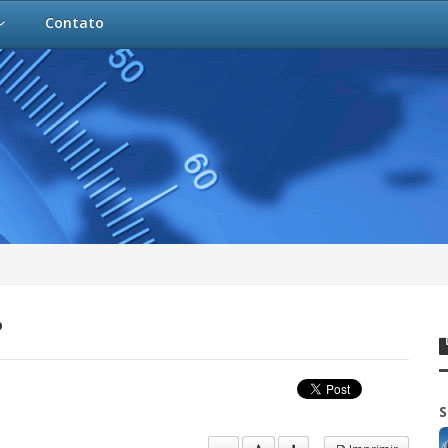
Contato
?
S