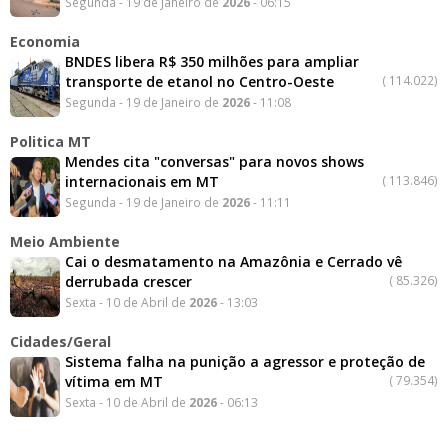
Segunda - 19 de Janeiro de
2026
- 06:15
Economia
BNDES libera R$ 350 milhões para ampliar
transporte de etanol no Centro-Oeste
(
114.022)
Segunda - 19 de Janeiro de
2026
- 11:08
Politica MT
Mendes cita "conversas" para novos shows
internacionais em MT
(
113.846)
Segunda - 19 de Janeiro de
2026
- 11:11
Meio Ambiente
Cai o desmatamento na Amazônia e Cerrado vê
derrubada crescer
(
85.326)
Sexta - 10 de Abril de
2026
- 13:03
Cidades/Geral
Sistema falha na punição a agressor e proteção de
vítima em MT
(
79.354)
Sexta - 10 de Abril de
2026
- 06:13