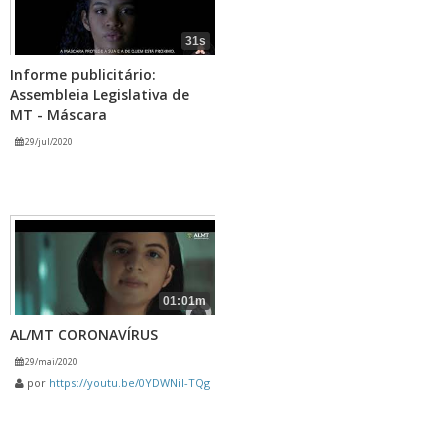
31s
Informe publicitário:
Assembleia Legislativa de
MT - Máscara
29/jul/2020
01:01m
AL/MT CORONAVÍRUS
29/mai/2020
por
https://youtu.be/0YDWNil-TQg