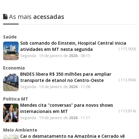
As mais
acessadas
Saúde
Sob comando do Einstein, Hospital Central inicia
atividades em MT nesta segunda
(
115.900)
Segunda - 19 de Janeiro de
2026
- 06:15
Economia
BNDES libera R$ 350 milhões para ampliar
transporte de etanol no Centro-Oeste
(
113.994)
Segunda - 19 de Janeiro de
2026
- 11:08
Politica MT
Mendes cita "conversas" para novos shows
internacionais em MT
(
113.814)
Segunda - 19 de Janeiro de
2026
- 11:11
Meio Ambiente
Cai o desmatamento na Amazônia e Cerrado vê