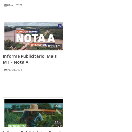
01/out/2021
01:01m
Informe Publicitário: Mais
MT - Nota A
24/set/2021
38s