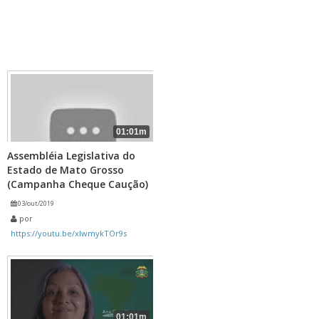
01:01m
Assembléia Legislativa do
Estado de Mato Grosso
(Campanha Cheque Caução)
03/out/2019
por
https://youtu.be/xIwmykTOr9s
01:01m