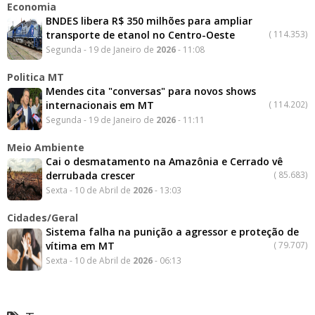
Economia
BNDES libera R$ 350 milhões para ampliar
transporte de etanol no Centro-Oeste
(
114.353)
Segunda - 19 de Janeiro de
2026
- 11:08
Politica MT
Mendes cita "conversas" para novos shows
internacionais em MT
(
114.202)
Segunda - 19 de Janeiro de
2026
- 11:11
Meio Ambiente
Cai o desmatamento na Amazônia e Cerrado vê
derrubada crescer
(
85.683)
Sexta - 10 de Abril de
2026
- 13:03
Cidades/Geral
Sistema falha na punição a agressor e proteção de
vítima em MT
(
79.707)
Sexta - 10 de Abril de
2026
- 06:13