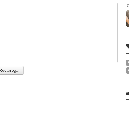
C
Recarregar