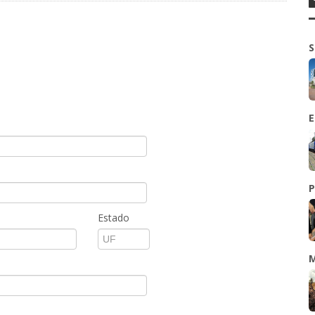
S
E
P
Estado
M