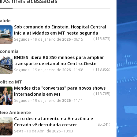
As mais
acessadas
aúde
Sob comando do Einstein, Hospital Central
inicia atividades em MT nesta segunda
(
115.873)
Segunda - 19 de Janeiro de
2026
- 06:15
conomia
BNDES libera R$ 350 milhões para ampliar
transporte de etanol no Centro-Oeste
(
113.955)
Segunda - 19 de Janeiro de
2026
- 11:08
olitica MT
Mendes cita "conversas" para novos shows
internacionais em MT
(
113.785)
Segunda - 19 de Janeiro de
2026
- 11:11
eio Ambiente
Cai o desmatamento na Amazônia e
Cerrado vê derrubada crescer
(
85.241)
Sexta - 10 de Abril de
2026
- 13:03