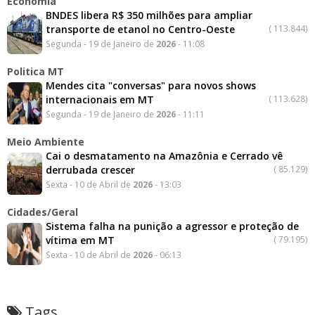
Economia
BNDES libera R$ 350 milhões para ampliar
transporte de etanol no Centro-Oeste
(
113.844)
Segunda - 19 de Janeiro de
2026
- 11:08
Politica MT
Mendes cita "conversas" para novos shows
internacionais em MT
(
113.628)
Segunda - 19 de Janeiro de
2026
- 11:11
Meio Ambiente
Cai o desmatamento na Amazônia e Cerrado vê
derrubada crescer
(
85.129)
Sexta - 10 de Abril de
2026
- 13:03
Cidades/Geral
Sistema falha na punição a agressor e proteção de
vítima em MT
(
79.195)
Sexta - 10 de Abril de
2026
- 06:13
Tags