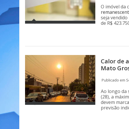
O imóvel da 
remanescente
seja vendido 
de R$ 423.750
Calor de 
Mato Gros
Publicado em Se
Ao longo da s
(28), a máxi
devem marcar 
previsão ind