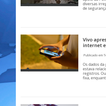
diversas irr
de segurança
Vivo apre
internet e
Publicado em Te
Os dados da 
estava relac
registros. O
fixa, enquan