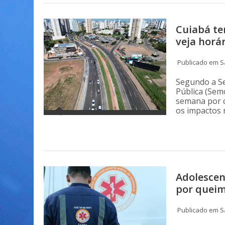
Cuiabá te
veja horár
Publicado em Sá
Segundo a Se
Pública (Sem
semana por c
os impactos n
Adolescen
por quei
Publicado em Sá