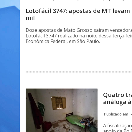
Lotofácil 3747: apostas de MT levam 
mil
Doze apostas de Mato Grosso saíram vencedora
Lotofácil 3747 realizado na noite dessa terça-feir
Econômica Federal, em São Paulo.
Quatro tr
análoga à
Publicado em Te
A fiscalizaçã
apoio da Polí