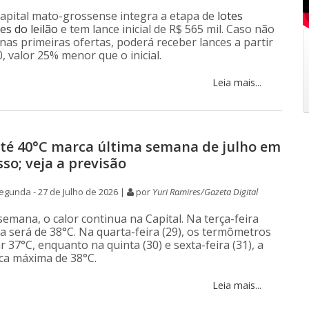
capital mato-grossense integra a etapa de
lotes
s do leilão
e tem lance inicial de R$ 565 mil. Caso não
nas primeiras ofertas, poderá receber lances a partir
, valor 25% menor que o inicial.
Leia mais...
até 40°C marca última semana de julho em
so; veja a previsão
gunda - 27 de Julho de 2026 |
por
Yuri Ramires/Gazeta Digital
emana, o calor continua na Capital. Na terça-feira
ma será de 38°C. Na quarta-feira (29), os termômetros
37°C, enquanto na quinta (30) e sexta-feira (31), a
ica máxima de 38°C.
Leia mais...