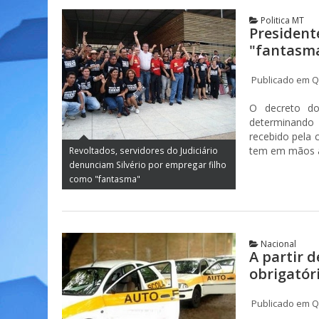
Politica MT
President
"fantasm
Publicado em Qu
O decreto do 
determinando 
recebido pela 
tem em mãos at
Revoltados, servidores do Judiciário
denunciam Silvério por empregar filho
como "fantasma"
Nacional
A partir d
obrigatór
Publicado em Qu