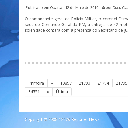
Publicado em Quarta - 12 de Maio de 2010 |
por
Dana Ca
O comandante geral da Polícia Militar, o coronel Osmar
sede do Comando Geral da PM, a entrega de 42 motos
solenidade contará com a presença do Secretário de Jus
Primeira
«
10897
21793
21794
21795
34551
»
Última
Copyright © 2008 / 2026 Repórter News