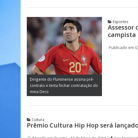
Esportes
Assessor 
campista
Publicado em Qu
Dirigente do Fluminense assina pré-
contrato e tenta fechar contratação do
meia Deco
Cultura
Prêmio Cultura Hip Hop será lançad
Publicado em Quarta - 12 de Maio de 2010 |
por
Ariane La