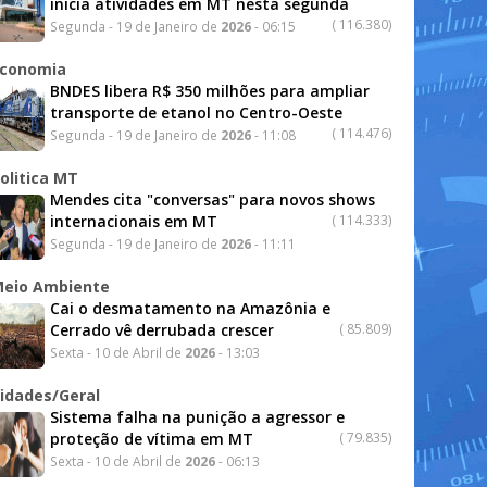
inicia atividades em MT nesta segunda
(
116.380)
Segunda - 19 de Janeiro de
2026
- 06:15
conomia
BNDES libera R$ 350 milhões para ampliar
transporte de etanol no Centro-Oeste
(
114.476)
Segunda - 19 de Janeiro de
2026
- 11:08
olitica MT
Mendes cita "conversas" para novos shows
internacionais em MT
(
114.333)
Segunda - 19 de Janeiro de
2026
- 11:11
eio Ambiente
Cai o desmatamento na Amazônia e
Cerrado vê derrubada crescer
(
85.809)
Sexta - 10 de Abril de
2026
- 13:03
idades/Geral
Sistema falha na punição a agressor e
proteção de vítima em MT
(
79.835)
Sexta - 10 de Abril de
2026
- 06:13