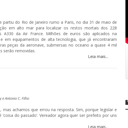
partiu do Rio de Janeiro rumo a Paris, no dia 31 de maio de
ão em alto mar para localizar os restos mortais dos 228
us A330 da Air France. Milhões de euros são aplicados na
e em equipamentos de alta tecnologia, que já encontraram
tras peças da aeronave, submersas no oceano a quase 4 mil
s serão removidas.
Leia mais...
y e Antonio C. Filho
, mas achamos que errou na resposta. Sim, porque legislar e
 ‘coisa do passado’. Vereador agora quer ser prefeito por uns
Leia mais...