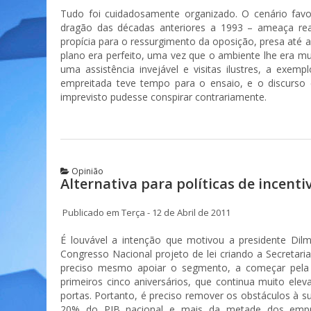
Tudo foi cuidadosamente organizado. O cenário fav
dragão das décadas anteriores a 1993 – ameaça rea
propícia para o ressurgimento da oposição, presa até a
plano era perfeito, uma vez que o ambiente lhe era mu
uma assistência invejável e visitas ilustres, a exem
empreitada teve tempo para o ensaio, e o discurso
imprevisto pudesse conspirar contrariamente.
Opinião
Alternativa para políticas de incen
Publicado em Terça - 12 de Abril de 2011
É louvável a intenção que motivou a presidente Di
Congresso Nacional projeto de lei criando a Secretar
preciso mesmo apoiar o segmento, a começar pela 
primeiros cinco aniversários, que continua muito el
portas. Portanto, é preciso remover os obstáculos à s
20% do PIB nacional e mais da metade dos empreg