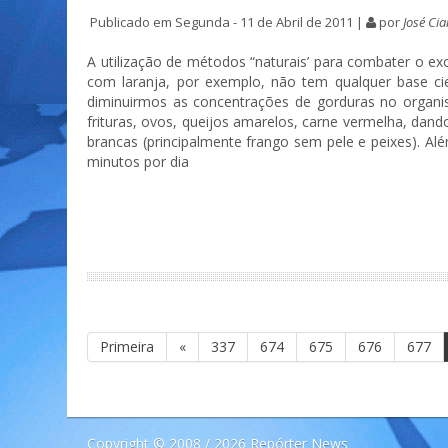
Publicado em Segunda - 11 de Abril de 2011 |
por
José Cia
A utilização de métodos “naturais’ para combater o ex
com laranja, por exemplo, não tem qualquer base cien
diminuirmos as concentrações de gorduras no organi
frituras, ovos, queijos amarelos, carne vermelha, dand
brancas (principalmente frango sem pele e peixes). Al
minutos por dia
Primeira
«
337
674
675
676
677
Copyright © 2008 / 2026 Repórter News