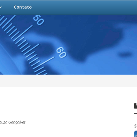
Contato
Souza Gonçalves
S