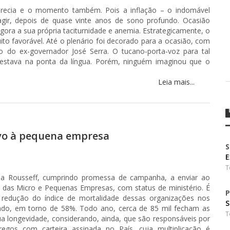
orecia e o momento também. Pois a inflação – o indomável
gir, depois de quase vinte anos de sono profundo. Ocasião
gora a sua própria taciturnidade e anemia. Estrategicamente, o
ito favorável. Até o plenário foi decorado para a ocasião, com
plo do ex-governador José Serra. O tucano-porta-voz para tal
 estava na ponta da língua. Porém, ninguém imaginou que o
Leia mais...
tivo à pequena empresa
S
E
T
lma Rousseff, cumprindo promessa de campanha, a enviar ao
ia das Micro e Pequenas Empresas, com status de ministério. É
P
redução do índice de mortalidade dessas organizações nos
S
evado, em torno de 58%. Todo ano, cerca de 85 mil fecham as
T
ua longevidade, considerando, ainda, que são responsáveis por
os com carteira assinada no País, cuja multiplicação é