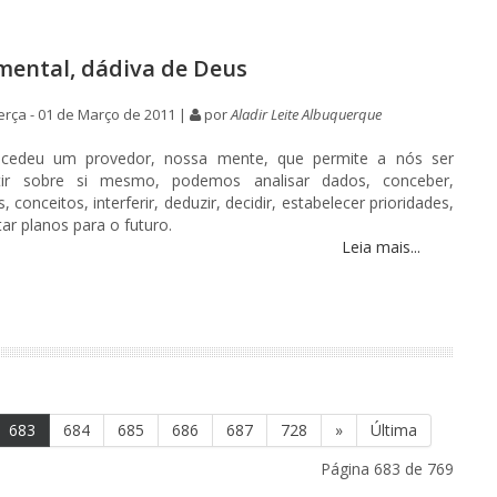
mental, dádiva de Deus
rça - 01 de Março de 2011 |
por
Aladir Leite Albuquerque
cedeu um provedor, nossa mente, que permite a nós ser
tir sobre si mesmo, podemos analisar dados, conceber,
, conceitos, interferir, deduzir, decidir, estabelecer prioridades,
ar planos para o futuro.
Leia mais...
683
684
685
686
687
728
»
Última
Página 683 de 769