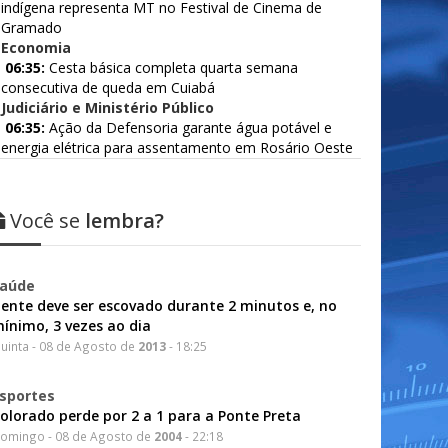
indígena representa MT no Festival de Cinema de
Gramado
Economia
06:35:
Cesta básica completa quarta semana
consecutiva de queda em Cuiabá
Judiciário e Ministério Público
06:35:
Ação da Defensoria garante água potável e
energia elétrica para assentamento em Rosário Oeste
Você se
lembra?
aúde
ente deve ser escovado durante 2 minutos e, no
ínimo, 3 vezes ao dia
uinta - 08 de Agosto de
2013
- 18:25
sportes
olorado perde por 2 a 1 para a Ponte Preta
omingo - 08 de Agosto de
2004
- 22:18