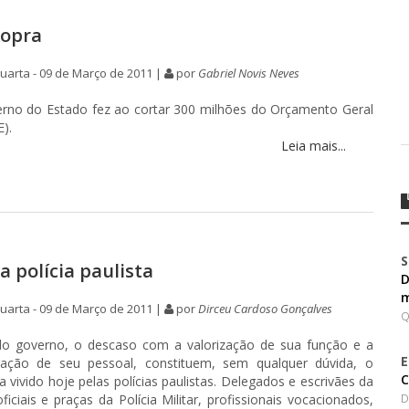
sopra
arta - 09 de Março de 2011 |
por
Gabriel Novis Neves
erno do Estado fez ao cortar 300 milhões do Orçamento Geral
).
Leia mais...
S
a polícia paulista
D
m
arta - 09 de Março de 2011 |
por
Dirceu Cardoso Gonçalves
Q
 do governo, o descaso com a valorização de sua função e a
E
ação de seu pessoal, constituem, sem qualquer dúvida, o
C
 vivido hoje pelas polícias paulistas. Delegados e escrivães da
 oficiais e praças da Polícia Militar, profissionais vocacionados,
D