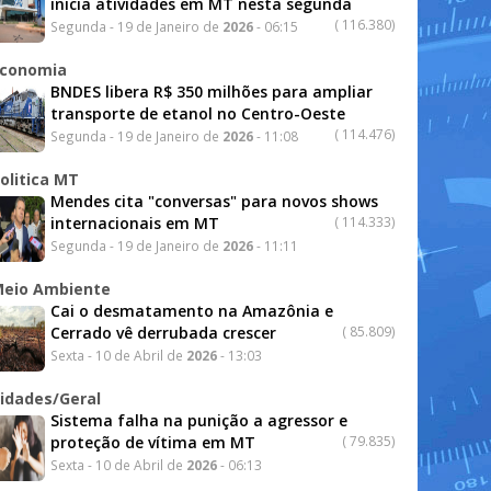
inicia atividades em MT nesta segunda
(
116.380)
Segunda - 19 de Janeiro de
2026
- 06:15
conomia
BNDES libera R$ 350 milhões para ampliar
transporte de etanol no Centro-Oeste
(
114.476)
Segunda - 19 de Janeiro de
2026
- 11:08
olitica MT
Mendes cita "conversas" para novos shows
internacionais em MT
(
114.333)
Segunda - 19 de Janeiro de
2026
- 11:11
eio Ambiente
Cai o desmatamento na Amazônia e
Cerrado vê derrubada crescer
(
85.809)
Sexta - 10 de Abril de
2026
- 13:03
idades/Geral
Sistema falha na punição a agressor e
proteção de vítima em MT
(
79.835)
Sexta - 10 de Abril de
2026
- 06:13