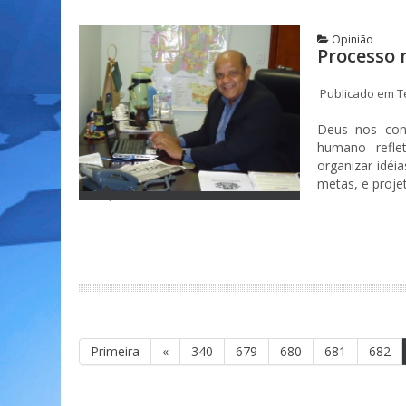
Opinião
Processo 
Publicado em Te
Deus nos con
humano refle
organizar idéias
metas, e projet
Primeira
«
340
679
680
681
682