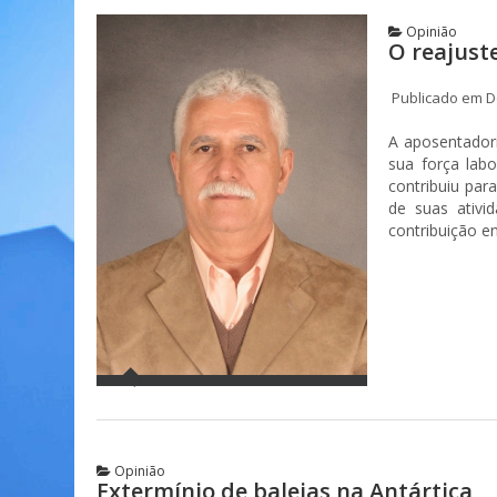
Opinião
O reajust
Publicado em D
A aposentadori
sua força lab
contribuiu para
de suas ativi
contribuição e
Opinião
Extermínio de baleias na Antártica