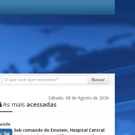
Buscar
Sábado, 08 de Agosto de 2026
As mais
acessadas
aúde
Sob comando do Einstein, Hospital Central