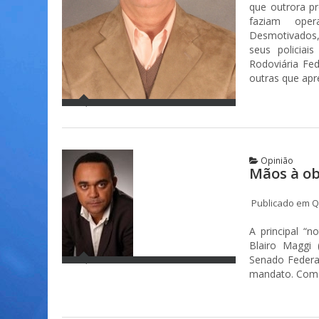
que outrora pr
faziam oper
Desmotivados
seus policiai
Rodoviária Fed
outras que apr
Opinião
Mãos à ob
Publicado em Qu
A principal “n
Blairo Maggi 
Senado Federal
mandato. Como s