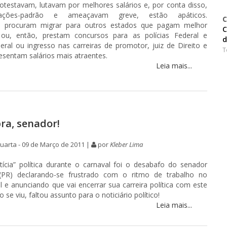
otestavam, lutavam por melhores salários e, por conta disso,
ações-padrão e ameaçavam greve, estão apáticos.
C
, procuram migrar para outros estados que pagam melhor
C
s ou, então, prestam concursos para as polícias Federal e
d
eral ou ingresso nas carreiras de promotor, juiz de Direito e
T
esentam salários mais atraentes.
Leia mais...
ra, senador!
arta - 09 de Março de 2011 |
por
Kleber Lima
otícia” política durante o carnaval foi o desabafo do senador
(PR) declarando-se frustrado com o ritmo de trabalho no
 e anunciando que vai encerrar sua carreira política com este
e viu, faltou assunto para o noticiário político!
Leia mais...