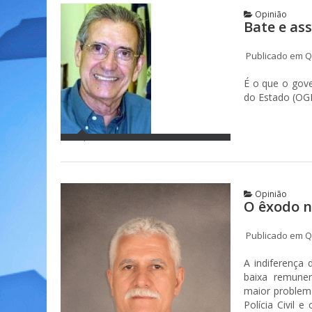
Opinião
Bate e as
Publicado em Qu
É o que o gov
do Estado (OGE
Opinião
O êxodo n
Publicado em Qu
A indiferença
baixa remuner
maior problema
Polícia Civil e