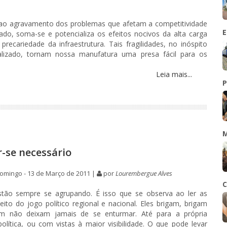
a ao agravamento dos problemas que afetam a competitividade
E
do, soma-se e potencializa os efeitos nocivos da alta carga
e precariedade da infraestrutura. Tais fragilidades, no inóspito
lizado, tornam nossa manufatura uma presa fácil para os
Leia mais...
P
M
r-se necessário
omingo - 13 de Março de 2011 |
por
Lourembergue Alves
C
estão sempre se agrupando. É isso que se observa ao ler as
peito do jogo político regional e nacional. Eles brigam, brigam
ém não deixam jamais de se enturmar. Até para a própria
política, ou com vistas à maior visibilidade. O que pode levar