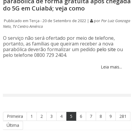
parabólica de forma gratuita após chegada
do 5G em Cuiabá; veja como
Publicado em Terça - 20 de Setembro de 2022 |
por
Por Luiz Gonzaga
Neto, TV Centro América
O serviço não será ofertado por meio de telefone,
portanto, as famílias que queiram receber a nova
parabólica deverão formalizar um pedido
pelo site
ou
pelo telefone 0800 729 2404.
Leia mais...
Primeira
1
2
3
4
5
6
7
8
9
281
Última