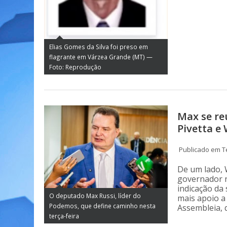
Elias Gomes da Silva foi preso em
flagrante em Várzea Grande (MT) —
Foto: Reprodução
Max se re
Pivetta e
Publicado em Te
De um lado, 
governador n
indicação da
O deputado Max Russi, líder do
mais apoio a
Podemos, que define caminho nesta
Assembleia, 
terça-feira