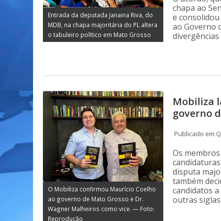
chapa ao Sen
Entrada da deputada Janaina Riva, do
e consolidou
MDB, na chapa majoritária do PL altera
ao Governo d
o tabuleiro político em Mato Grosso
divergências 
Mobiliza 
governo 
Publicado em Qu
Os membros 
candidaturas
disputa major
também decid
O Mobiliza confirmou Maurício Coelho
candidatos a
outras siglas
ao governo de Mato Grosso e Dr.
Wagner Malheiros como vice. — Foto:
Reprodução