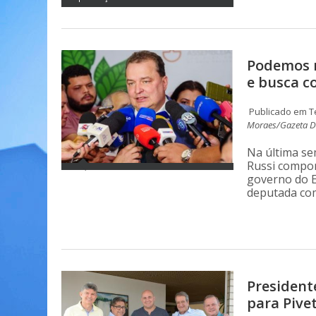
Podemos r
e busca c
Publicado em Te
Moraes/Gazeta Di
Na última se
Russi compor
governo do E
deputada com
President
para Pive