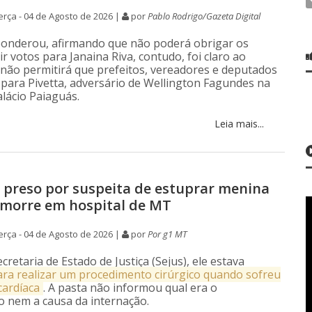
rça - 04 de Agosto de 2026 |
por
Pablo Rodrigo/Gazeta Digital
onderou, afirmando que não poderá obrigar os
dir votos para Janaina Riva, contudo, foi claro ao
não permitirá que prefeitos, vereadores e deputados
para Pivetta, adversário de Wellington Fagundes na
alácio Paiaguás.
Leia mais...
preso por suspeita de estuprar menina
 morre em hospital de MT
rça - 04 de Agosto de 2026 |
por
Por g1 MT
retaria de Estado de Justiça (Sejus), ele estava
ara realizar um procedimento cirúrgico quando sofreu
cardíaca
. A pasta não informou qual era o
 nem a causa da internação.