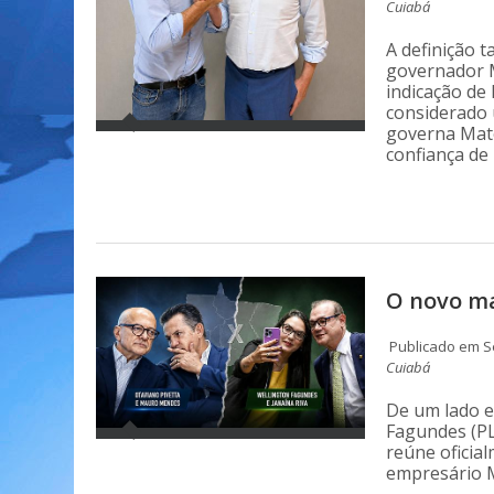
Cuiabá
A definição 
governador M
indicação de 
considerado 
governa Mato
confiança de
O novo ma
Publicado em S
Cuiabá
De um lado e
Fagundes (PL
reúne oficia
empresário M