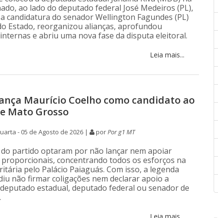
ado, ao lado do deputado federal José Medeiros (PL),
 a candidatura do senador Wellington Fagundes (PL)
o Estado, reorganizou alianças, aprofundou
internas e abriu uma nova fase da disputa eleitoral.
Leia mais...
lança Maurício Coelho como candidato ao
de Mato Grosso
arta - 05 de Agosto de 2026 |
por
Por g1 MT
do partido optaram por não lançar nem apoiar
 proporcionais, concentrando todos os esforços na
itária pelo Palácio Paiaguás. Com isso, a legenda
iu não firmar coligações nem declarar apoio a
 deputado estadual, deputado federal ou senador de
.
Leia mais...