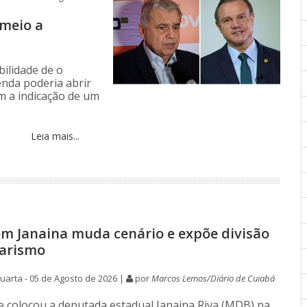
 meio a
ilidade de o
enda poderia abrir
m a indicação de um
Leia mais...
om Janaina muda cenário e expõe divisão
narismo
arta - 05 de Agosto de 2026 |
por
Marcos Lemos/Diário de Cuiabá
e colocou a deputada estadual Janaina Riva (MDB) na