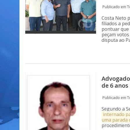
Publicado em Te
Costa Neto p
filiados a pe
pontuar que 
peçam votos 
disputa ao P
Advogado 
de 6 anos
Publicado em Te
Segundo a Sec
internado p
uma parada 
procedimento