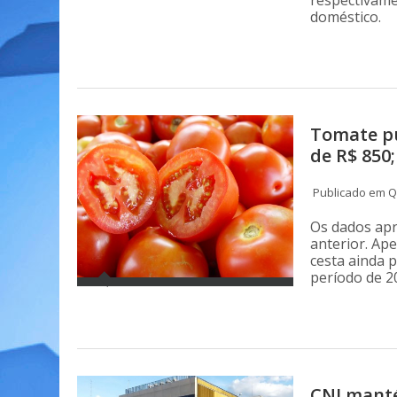
respectivame
doméstico.
Tomate pu
de R$ 850
Publicado em Qu
Os dados ap
anterior. Ape
cesta ainda 
período de 2
CNI manté