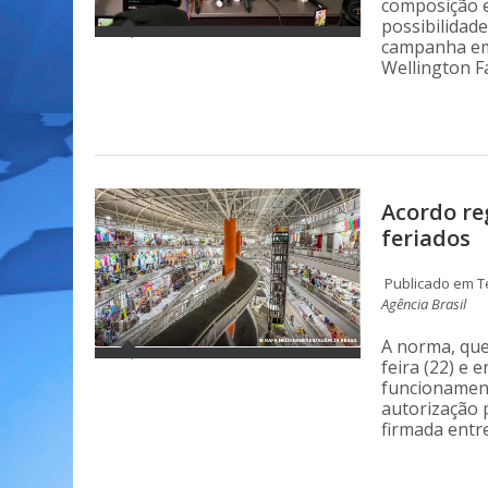
composição 
possibilidade
campanha em 
Wellington F
Acordo re
feriados
Publicado em Te
Agência Brasil
A norma, que
feira (22) e
funcionamen
autorização 
firmada entr