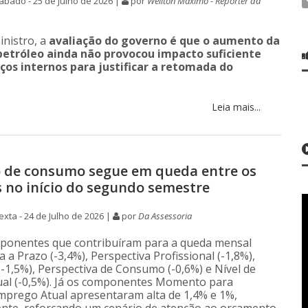
bado - 25 de Julho de 2026 |
por
Wellton Máximo - Repórter da
nistro, a
avaliação do governo é que o aumento da
petróleo ainda não provocou impacto suficiente
ços internos para justificar a retomada do
Leia mais...
 de consumo segue em queda entre os
 no início do segundo semestre
xta - 24 de Julho de 2026 |
por
Da Assessoria
ponentes que contribuíram para a queda mensal
a Prazo (-3,4%), Perspectiva Profissional (-1,8%),
(-1,5%), Perspectiva de Consumo (-0,6%) e Nível de
al (-0,5%). Já os componentes Momento para
mprego Atual apresentaram alta de 1,4% e 1%,