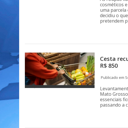
cosméticos e
uma parcela 
decidiu o qu
pretendem pr
Cesta rec
R$ 850
Publicado em Se
Levantamento
Mato Grosso 
essenciais f
passando a c