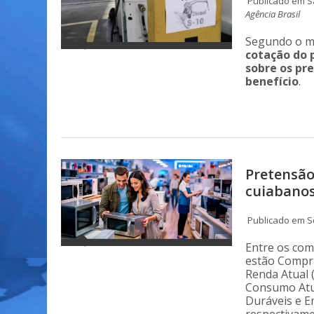
Publicado em Sá
Agência Brasil
Segundo o mi
cotação do 
sobre os pre
benefício
.
Pretensão
cuiabanos
Publicado em Se
Entre os com
estão Compra 
Renda Atual 
Consumo Atu
Duráveis e E