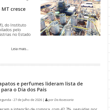
e MT cresce
), do Instituto
pilados pelo
ústrias no Estado
Leia mais...
apatos e perfumes lideram lista de
 para o Dia dos Pais
gunda - 27 de Julho de 2026 |
por
Da Assessoria
deram a intenção de compra, com 42,7%, seguidas por