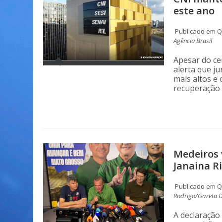
este ano
Publicado em Qu
Agência Brasil
Apesar do ce
alerta que ju
mais altos e
recuperação 
Medeiros 
Janaina R
Publicado em Qu
Rodrigo/Gazeta D
A declaração