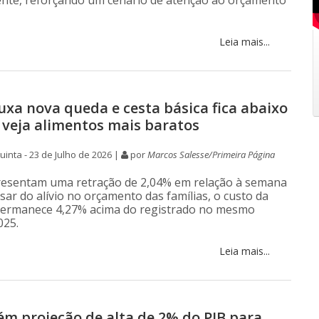
nte, reforçando um cenário de atenção ao orçamento
Leia mais...
xa nova queda e cesta básica fica abaixo
; veja alimentos mais baratos
inta - 23 de Julho de 2026 |
por
Marcos Salesse/Primeira Página
resentam uma retração de 2,04% em relação à semana
sar do alívio no orçamento das famílias, o custo da
permanece 4,27% acima do registrado no mesmo
025.
Leia mais...
m projeção de alta de 2% do PIB para