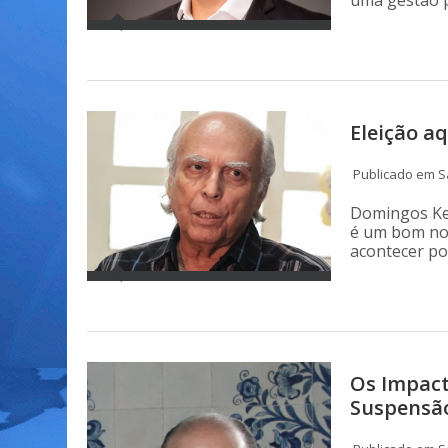
uma gestão pú
Eleição a
Publicado em S
Domingos Ke
é um bom nom
acontecer po
Os Impact
Suspensão