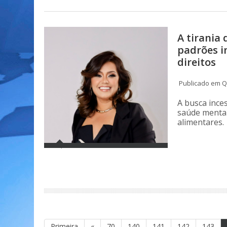
A tirania
padrões i
direitos
Publicado em Qu
A busca ince
saúde mental
alimentares.
Primeira
«
70
140
141
142
143