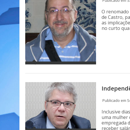
Publicado em S
O renomado 
de Castro, p
as implicaçõ
no curto qua
Independ
Publicado em Se
Inclusive dia
uma mulher 
empregada de
receber salár