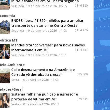
inicia atividades em MT nesta segunda
(
116.380)
Segunda - 19 de Janeiro de
2026
- 06:15
conomia
BNDES libera R$ 350 milhões para ampliar
transporte de etanol no Centro-Oeste
(
114.476)
Segunda - 19 de Janeiro de
2026
- 11:08
olitica MT
Mendes cita "conversas" para novos shows
internacionais em MT
(
114.333)
Segunda - 19 de Janeiro de
2026
- 11:11
eio Ambiente
Cai o desmatamento na Amazônia e
Cerrado vê derrubada crescer
(
85.809)
Sexta - 10 de Abril de
2026
- 13:03
idades/Geral
Sistema falha na punição a agressor e
proteção de vítima em MT
(
79.835)
Sexta - 10 de Abril de
2026
- 06:13