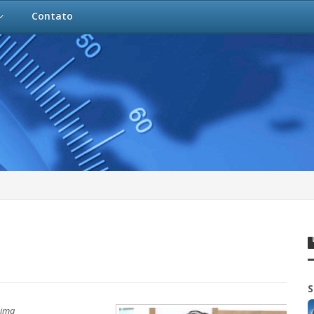
Contato
S
Lima