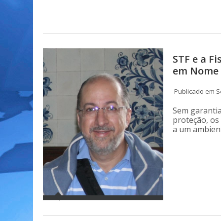
STF e a Fi
em Nome 
Publicado em S
Sem garantia
proteção, os
a um ambient