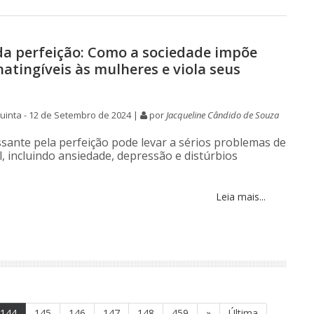
 da perfeição: Como a sociedade impõe
natingíveis às mulheres e viola seus
inta - 12 de Setembro de 2024 |
por
Jacqueline Cândido de Souza
ssante pela perfeição pode levar a sérios problemas de
, incluindo ansiedade, depressão e distúrbios
Leia mais...
144
145
146
147
148
459
»
Última