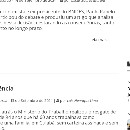
ábado - 14 de Setembro de 2024 |
por
Oscar Soares Martins
economista e ex-presidente do BNDES, Paulo Rabelo
articipou do debate e produziu um artigo que analisa
es dessa decisão, destacando as consequências, tanto
nto no longo prazo.
Leia mais...
P
ência
D
J
xta - 13 de Setembro de 2024 |
por
Luiz Henrique Lima
S
s atrás o Ministério do Trabalho realizou o resgate de
P
de 94 anos que há 60 anos trabalhava como
 uma família, em Cuiabá, sem carteira assinada e sem
io.