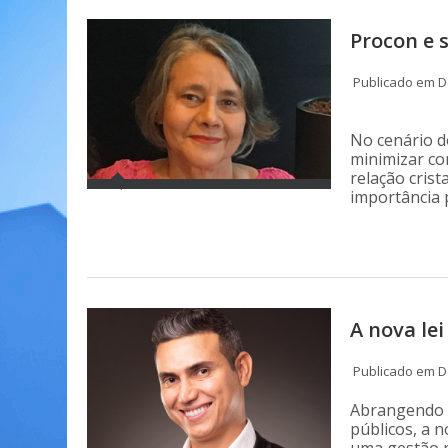
Procon e 
Publicado em D
No cenário d
minimizar co
relação cris
importância
A nova le
Publicado em D
Abrangendo 
públicos, a n