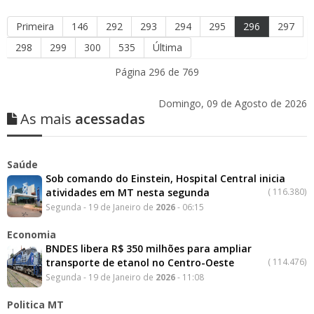
Primeira
146
292
293
294
295
296
297
298
299
300
535
Última
Página 296 de 769
Domingo, 09 de Agosto de 2026
As mais
acessadas
Saúde
Sob comando do Einstein, Hospital Central inicia
atividades em MT nesta segunda
(
116.380)
Segunda - 19 de Janeiro de
2026
- 06:15
Economia
BNDES libera R$ 350 milhões para ampliar
transporte de etanol no Centro-Oeste
(
114.476)
Segunda - 19 de Janeiro de
2026
- 11:08
Politica MT