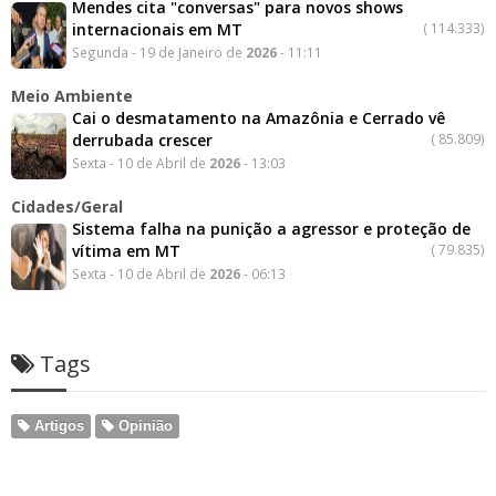
Mendes cita "conversas" para novos shows
internacionais em MT
(
114.333)
Segunda - 19 de Janeiro de
2026
- 11:11
Meio Ambiente
Cai o desmatamento na Amazônia e Cerrado vê
derrubada crescer
(
85.809)
Sexta - 10 de Abril de
2026
- 13:03
Cidades/Geral
Sistema falha na punição a agressor e proteção de
vítima em MT
(
79.835)
Sexta - 10 de Abril de
2026
- 06:13
Tags
Artigos
Opinião