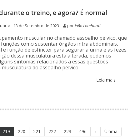
 durante o treino, e agora? É normal
uarta - 13 de Setembro de 2023 |
por
João Lombardi
upamento muscular no chamado assoalho pélvico, que
funções como sustentar órgãos intra abdominais,
 e função de esfíncter para segurar a urina e as fezes.
ção dessa musculatura está alterada, podemos
lguns sintomas relacionados a essas questões
a musculatura do assoalho pélvico.
Leia mais...
219
220
221
222
223
496
»
Última