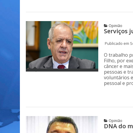
Opinião
Serviços j
Publicado em Se
O trabalho p
Filho, por e
câncer e mai
pessoas e tr
voluntários 
pessoal e pr
Opinião
DNA do me