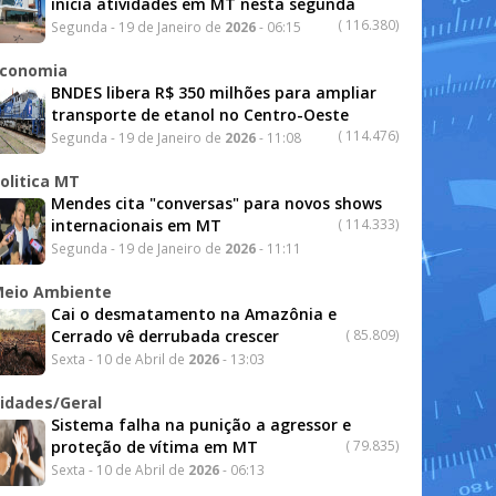
inicia atividades em MT nesta segunda
(
116.380)
Segunda - 19 de Janeiro de
2026
- 06:15
conomia
BNDES libera R$ 350 milhões para ampliar
transporte de etanol no Centro-Oeste
(
114.476)
Segunda - 19 de Janeiro de
2026
- 11:08
olitica MT
Mendes cita "conversas" para novos shows
internacionais em MT
(
114.333)
Segunda - 19 de Janeiro de
2026
- 11:11
eio Ambiente
Cai o desmatamento na Amazônia e
Cerrado vê derrubada crescer
(
85.809)
Sexta - 10 de Abril de
2026
- 13:03
idades/Geral
Sistema falha na punição a agressor e
proteção de vítima em MT
(
79.835)
Sexta - 10 de Abril de
2026
- 06:13