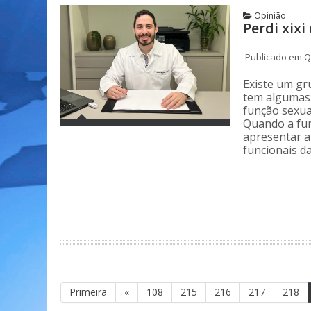
Opinião
Perdi xixi
Publicado em Q
Existe um gr
tem algumas 
função sexual
Quando a fun
apresentar a
funcionais d
Primeira
«
108
215
216
217
218