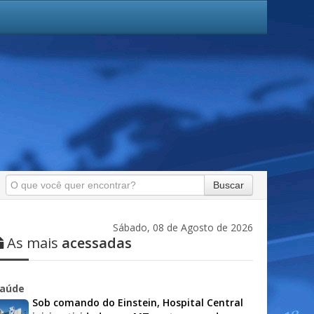
Buscar
Sábado, 08 de Agosto de 2026
As mais
acessadas
aúde
Sob comando do Einstein, Hospital Central