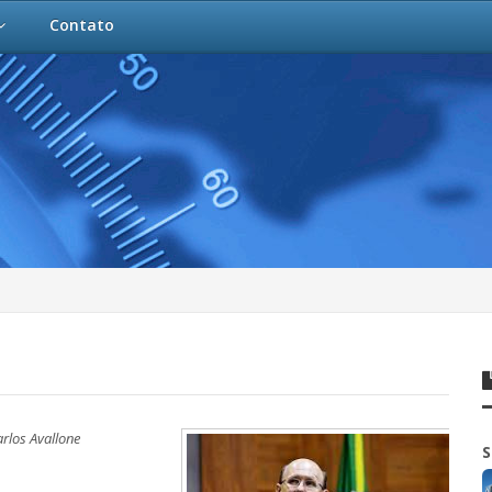
Contato
rlos Avallone
S