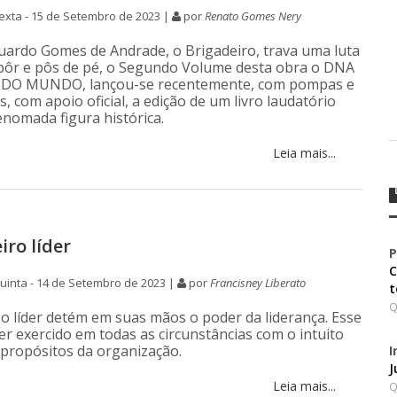
xta - 15 de Setembro de 2023 |
por
Renato Gomes Nery
ardo Gomes de Andrade, o Brigadeiro, trava uma luta
pôr e pôs de pé, o Segundo Volume desta obra o DNA
DO MUNDO, lançou-se recentemente, com pompas e
s, com apoio oficial, a edição de um livro laudatório
nomada figura histórica.
Leia mais...
iro líder
P
C
inta - 14 de Setembro de 2023 |
por
Francisney Liberato
t
Q
 o líder detém em suas mãos o poder da liderança. Esse
er exercido em todas as circunstâncias com o intuito
s propósitos da organização.
I
J
Leia mais...
Q