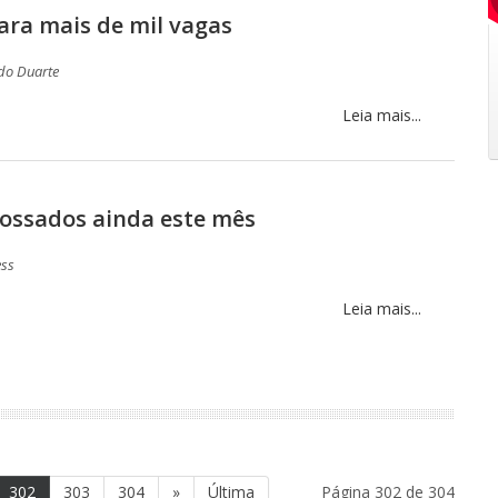
ara mais de mil vagas
do Duarte
Leia mais...
ossados ainda este mês
ess
Leia mais...
302
303
304
»
Última
Página 302 de 304