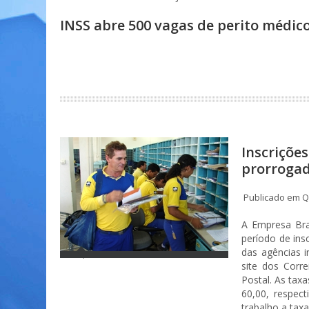
INSS abre 500 vagas de perito médico
Inscriçõe
prorrogad
Publicado em Qu
A Empresa Bras
período de ins
das agências i
site dos Corr
Postal. As taxa
60,00, respec
trabalho a taxa