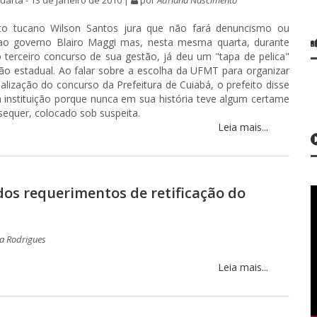
arta - 13 de Janeiro de 2010 |
por
Adriana Nascimento
to tucano Wilson Santos jura que não fará denuncismo ou
s ao governo Blairo Maggi mas, nesta mesma quarta, durante
terceiro concurso de sua gestão, já deu um "tapa de pelica"
ão estadual. Ao falar sobre a escolha da UFMT para organizar
ealização do concurso da Prefeitura de Cuiabá, o prefeito disse
 instituição porque nunca em sua história teve algum certame
sequer, colocado sob suspeita.
Leia mais...
dos requerimentos de retificação do
a Rodrigues
Leia mais...