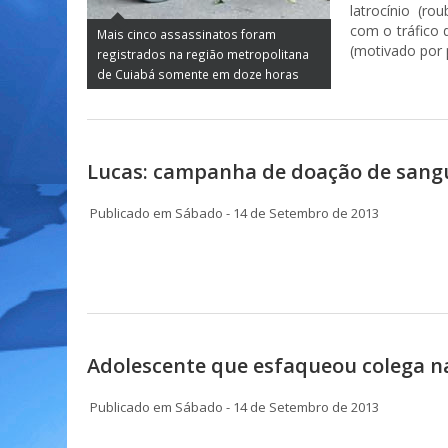
latrocínio (ro
com o tráfico 
Mais cinco assassinatos foram
(motivado por p
registrados na região metropolitana
de Cuiabá somente em doze horas
Lucas: campanha de doação de sangu
Publicado em Sábado - 14 de Setembro de 2013
Adolescente que esfaqueou colega na 
Publicado em Sábado - 14 de Setembro de 2013