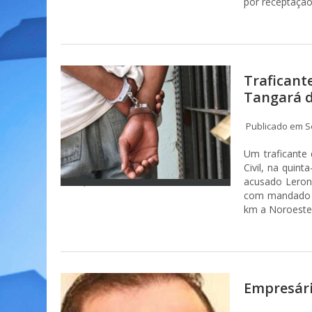
por receptação
Traficant
Tangará d
Publicado em Se
Um traficante d
Civil, na quin
acusado Leroni
com mandado d
km a Noroeste
Empresári