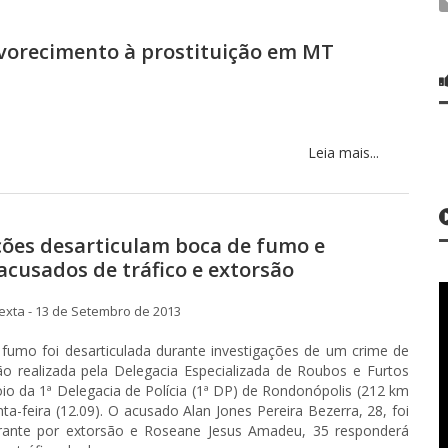
avorecimento à prostituição em MT
Leia mais...
ções desarticulam boca de fumo e
cusados de tráfico e extorsão
xta - 13 de Setembro de 2013
umo foi desarticulada durante investigações de um crime de
ão realizada pela Delegacia Especializada de Roubos e Furtos
io da 1ª Delegacia de Polícia (1ª DP) de Rondonópolis (212 km
nta-feira (12.09). O acusado Alan Jones Pereira Bezerra, 28, foi
rante por extorsão e Roseane Jesus Amadeu, 35 responderá