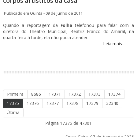
corpos artísticos da casa
Publicado em Quinta - 09 de Junho de 2011
Quando a reportagem da
Folha
telefonou para falar com a
diretora do Theatro Municipal, Beatriz Franco do Amaral, na
quarta-feira à tarde, ela não podia atender.
Leia mais...
Primeira
8686
17371
17372
17373
17374
17375
17376
17377
17378
17379
32340
Última
Página 17375 de 47301
Sexta-Feira, 07 de Agosto de 2026