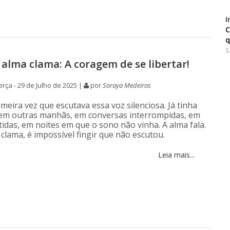
I
C
q
S
alma clama: A coragem de se libertar!
rça - 29 de Julho de 2025 |
por
Soraya Medeiros
meira vez que escutava essa voz silenciosa. Já tinha
 em outras manhãs, em conversas interrompidas, em
tidas, em noites em que o sono não vinha. A alma fala.
clama, é impossível fingir que não escutou.
Leia mais...