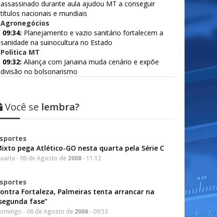
assassinado durante aula ajudou MT a conseguir
títulos nacionais e mundiais
Agronegócios
09:34:
Planejamento e vazio sanitário fortalecem a
sanidade na suinocultura no Estado
Politica MT
09:32:
Aliança com Janaina muda cenário e expõe
divisão no bolsonarismo
Você se
lembra?
sportes
ixto pega Atlético-GO nesta quarta pela Série C
uarta - 06 de Agosto de
2008
- 11:12
sportes
ontra Fortaleza, Palmeiras tenta arrancar na
segunda fase”
omingo - 06 de Agosto de
2006
- 09:53