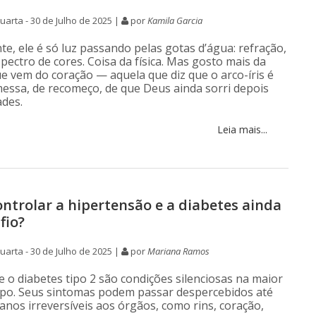
arta - 30 de Julho de 2025 |
por
Kamila Garcia
te, ele é só luz passando pelas gotas d’água: refração,
pectro de cores. Coisa da física. Mas gosto mais da
ue vem do coração — aquela que diz que o arco-íris é
messa, de recomeço, de que Deus ainda sorri depois
des.
Leia mais...
ontrolar a hipertensão e a diabetes ainda
fio?
arta - 30 de Julho de 2025 |
por
Mariana Ramos
e o diabetes tipo 2 são condições silenciosas na maior
po. Seus sintomas podem passar despercebidos até
anos irreversíveis aos órgãos, como rins, coração,