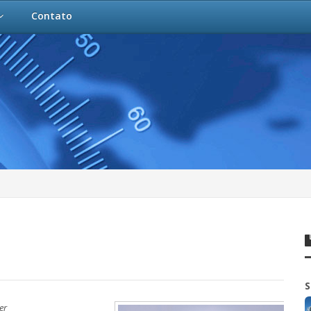
Contato
S
er