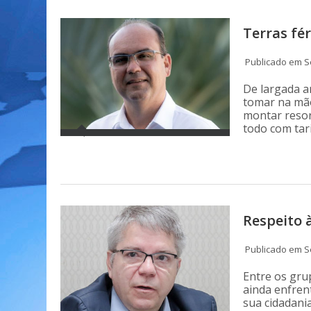
Terras fér
Publicado em Se
De largada a
tomar na mão
montar resor
todo com tar
Respeito 
Publicado em Se
Entre os gru
ainda enfrent
sua cidadani