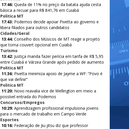
17:46:
Queda de 11% no preço da batata ajuda cesta
básica a recuar para R$ 841,76 em Cuiabá
Politica MT
17:43:
Podemos decide apoiar Pivetta ao governo e
libera filiados para outros candidatos
Cidades/Geral
13:44:
Conselho dos Músicos de MT reage a projeto
que torna couvert opcional em Cuiabá
Turismo
13:42:
Justiça manda fazer perícia em tarifa de R$ 5,95
entre Cuiabá e Várzea Grande após pedido de aumento
Politica MT
11:36:
Pivetta minimiza apoio de Jayme a WF: “Povo é
que vai definir”
Politica MT
11:20:
Novo reavalia vice de Wellington em meio a
possível entrada do Podemos
Concursos/Empregos
10:29:
Aprendizagem profissional impulsiona jovens
para o mercado de trabalho em Campo Verde
Esportes
10:16:
Federação de Jiu-jitsu diz que professor