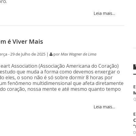
bro.
Leia mais...
m é Viver Mais
rça - 29 de Julho de 2025 |
por
Max Wagner de Lima
eart Association (Associação Americana do Coração)
 estudo que muda a forma como devemos enxergar o
o eles, o sono não é só sobre dormir 8 horas por
é um fenômeno multidimensional que afeta diretamente
E
 do coração, nossa mente e até mesmo quanto tempo
M
Q
Leia mais...
E
C
“
D