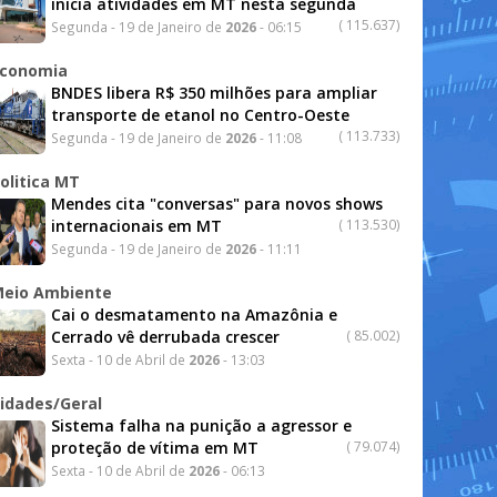
inicia atividades em MT nesta segunda
(
115.637)
Segunda - 19 de Janeiro de
2026
- 06:15
conomia
BNDES libera R$ 350 milhões para ampliar
transporte de etanol no Centro-Oeste
(
113.733)
Segunda - 19 de Janeiro de
2026
- 11:08
olitica MT
Mendes cita "conversas" para novos shows
internacionais em MT
(
113.530)
Segunda - 19 de Janeiro de
2026
- 11:11
eio Ambiente
Cai o desmatamento na Amazônia e
Cerrado vê derrubada crescer
(
85.002)
Sexta - 10 de Abril de
2026
- 13:03
idades/Geral
Sistema falha na punição a agressor e
proteção de vítima em MT
(
79.074)
Sexta - 10 de Abril de
2026
- 06:13