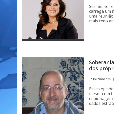
Ser mulher 
carrega um m
uma reunião,
mais cedo ai
Soberania
dos própr
Publicado em Qu
Esses episód
mesmo em tem
espionagem q
dados estrat