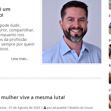
é um
o!
E
ode iludir,
tir, compartilhar,
 enquanto nos
s da profissão
P
m sempre por quem
icos.
Leia mais...
M
C
mulher vive a mesma luta!
xta - 01 de Agosto de 2025 |
por
Jacqueline Cândido de Souza