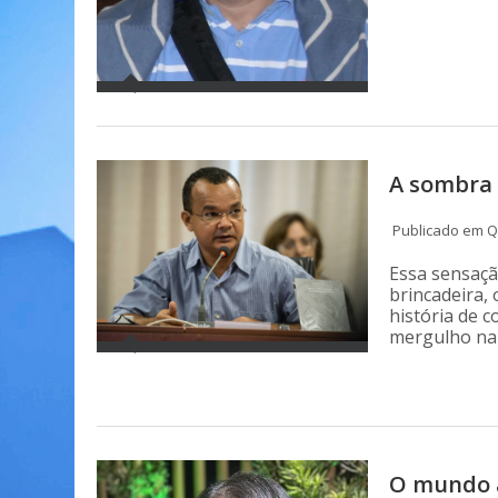
A sombra 
Publicado em Qu
Essa sensaçã
brincadeira,
história de 
mergulho na 
O mundo a