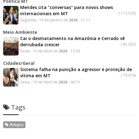
Politica MT
Mendes cita "conversas" para novos shows
internacionais em MT
(
113.530)
Segunda - 19 de Janeiro de
2026
- 11:11
Meio Ambiente
Cai o desmatamento na Amazônia e Cerrado vê
derrubada crescer
(
85.002)
Sexta - 10 de Abril de
2026
- 13:03
Cidades/Geral
Sistema falha na punição a agressor e proteção de
vítima em MT
(
79.074)
Sexta - 10 de Abril de
2026
- 06:13
Tags
Artigos