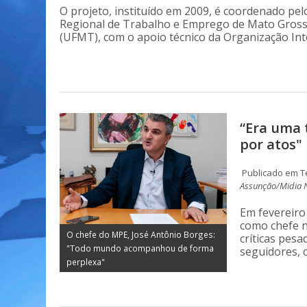
O projeto, instituído em 2009, é coordenado p
Regional de Trabalho e Emprego de Mato Gross
(UFMT), com o apoio técnico da Organização Int
“Era uma 
por atos"
Publicado em Te
Assunção/Midia 
Em fevereir
como chefe n
O chefe do MPE, José Antônio Borges:
críticas pesa
"Todo mundo acompanhou de forma
seguidores, c
perplexa"