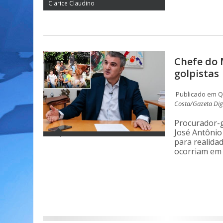
Clarice Claudino
Chefe do 
golpistas
Publicado em Qu
Costa/Gazeta Digi
Procurador-g
José Antônio
para realida
ocorriam em