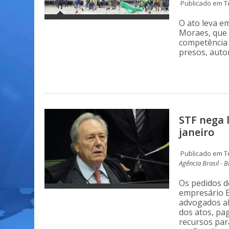
Publicado em Te
O ato leva e
Moraes, que 
competência 
presos, auto
STF nega 
janeiro
Publicado em Te
Agência Brasil - B
Os pedidos d
empresário E
advogados al
dos atos, pa
recursos par