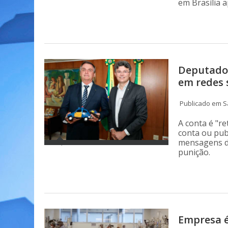
em Brasília 
Deputado 
em redes s
Publicado em Sá
A conta é "re
conta ou pub
mensagens de
punição.
Empresa é