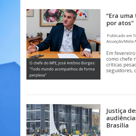
“Era uma 
por atos"
Publicado em Te
Assunção/Midia 
Em fevereir
como chefe n
O chefe do MPE, José Antônio Borges:
críticas pesa
"Todo mundo acompanhou de forma
seguidores, c
perplexa"
Justiça d
audiência
Brasília