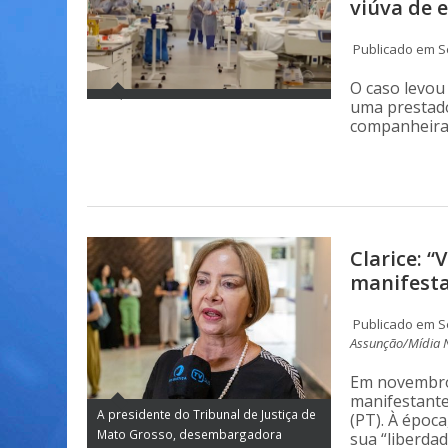
viúva de 
Publicado em Se
O caso levou
uma prestado
companheira 
Clarice: “
manifest
Publicado em Se
Assunção/Mídia 
Em novembro 
manifestante
A presidente do Tribunal de Justiça de
(PT). À époc
Mato Grosso, desembargadora
sua “liberda