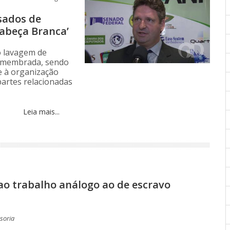
usados de
abeça Branca’
o lavagem de
desmembrada, sendo
e à organização
partes relacionadas
Leia mais...
ao trabalho análogo ao de escravo
soria