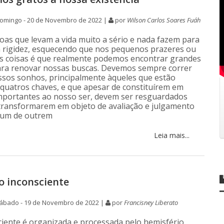
omingo - 20 de Novembro de 2022 |
por
Wilson Carlos Soares Fuáh
oas que levam a vida muito a sério e nada fazem para
 rigidez, esquecendo que nos pequenos prazeres ou
s coisas é que realmente podemos encontrar grandes
ara renovar nossas buscas. Devemos sempre correr
ssos sonhos, principalmente àqueles que estão
quatros chaves, e que apesar de constituírem em
mportantes ao nosso ser, devem ser resguardados
transformarem em objeto de avaliação e julgamento
mum de outrem
Leia mais...
 inconsciente
ábado - 19 de Novembro de 2022 |
por
Francisney Liberato
ciente é organizada e processada pelo hemisfério