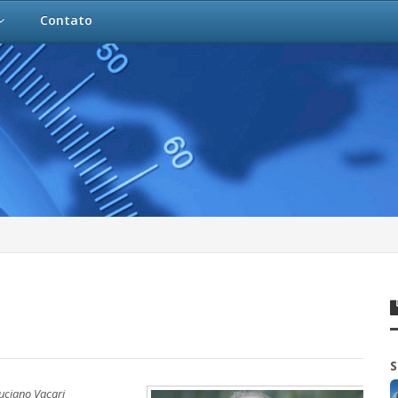
Contato
S
uciano Vacari