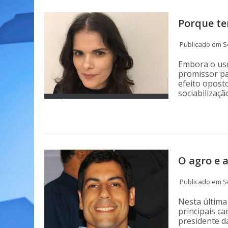
Porque te
Publicado em S
Embora o uso
promissor pa
efeito opost
sociabilizaçã
O agro e 
Publicado em S
Nesta última
principais c
presidente da