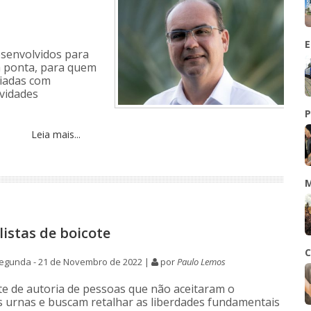
E
esenvolvidos para
a ponta, para quem
liadas com
ividades
P
Leia mais...
M
listas de boicote
C
egunda - 21 de Novembro de 2022 |
por
Paulo Lemos
 de autoria de pessoas que não aceitaram o
s urnas e buscam retalhar as liberdades fundamentais