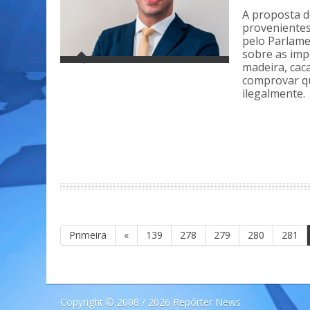
A proposta d
proveniente
pelo Parlam
sobre as imp
madeira, cac
comprovar qu
ilegalmente.
Primeira
«
139
278
279
280
281
Copyright © 2008 / 2026 Repórter News