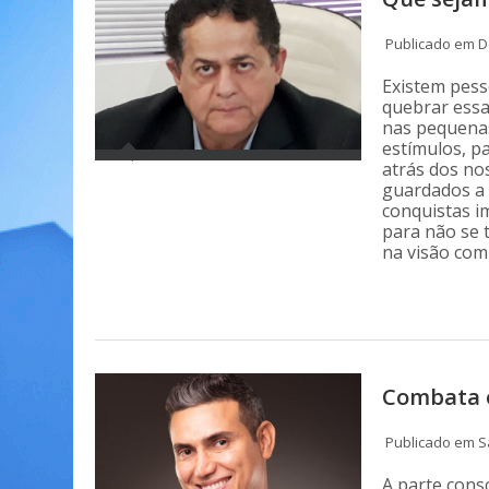
Publicado em D
Existem pess
quebrar essa
nas pequena
estímulos, p
atrás dos no
guardados a 
conquistas i
para não se 
na visão co
Combata o
Publicado em S
A parte cons