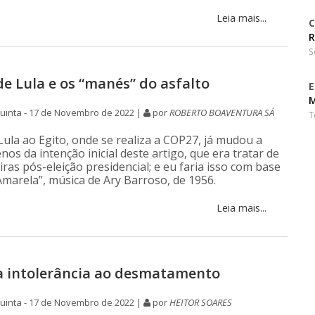
Leia mais...
C
R
S
de Lula e os “manés” do asfalto
E
M
uinta - 17 de Novembro de 2022 |
por
ROBERTO BOAVENTURA SÁ
T
Lula ao Egito, onde se realiza a COP27, já mudou a
nos da intenção inicial deste artigo, que era tratar de
iras pós-eleição presidencial; e eu faria isso com base
marela”, música de Ary Barroso, de 1956.
Leia mais...
a intolerância ao desmatamento
uinta - 17 de Novembro de 2022 |
por
HEITOR SOARES