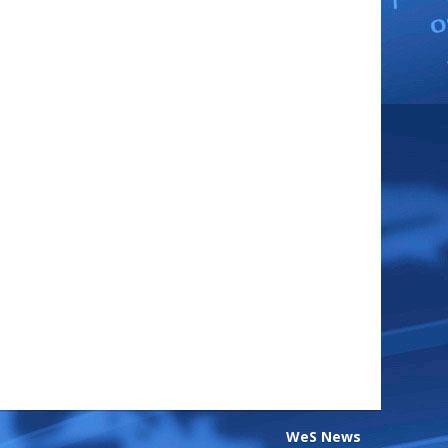
WeS News