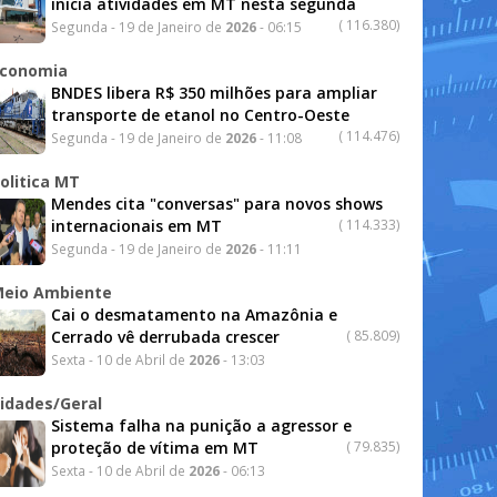
inicia atividades em MT nesta segunda
(
116.380)
Segunda - 19 de Janeiro de
2026
- 06:15
conomia
BNDES libera R$ 350 milhões para ampliar
transporte de etanol no Centro-Oeste
(
114.476)
Segunda - 19 de Janeiro de
2026
- 11:08
olitica MT
Mendes cita "conversas" para novos shows
internacionais em MT
(
114.333)
Segunda - 19 de Janeiro de
2026
- 11:11
eio Ambiente
Cai o desmatamento na Amazônia e
Cerrado vê derrubada crescer
(
85.809)
Sexta - 10 de Abril de
2026
- 13:03
idades/Geral
Sistema falha na punição a agressor e
proteção de vítima em MT
(
79.835)
Sexta - 10 de Abril de
2026
- 06:13