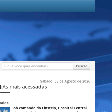
Buscar
Sábado, 08 de Agosto de 2026
As mais
acessadas
aúde
Sob comando do Einstein, Hospital Central